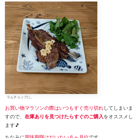
ラムチョップに。
お買い物マラソンの際はいつもすぐ売り切れ
してしまいま
すので、
在庫ありを見つけたらすぐのご購入
をオススメし
ます🎵
ちなみに
賞味期限はだいたい６ヶ月位
です。