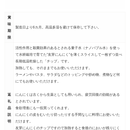
賞
味
製造日より6カ月。高温多湿を避けて保存して下さい。
期
限
活性作用と殺菌効果のあるとされる量子水（ナノバブル水）を使っ
て水耕栽培で育てた”友芽にんにく”を薄くスライスして一枚ずつ並べ
長期低温乾燥した「チップ」です。
加熱しても、そのままでもお使いいただけます。
ラーメンやパスタ、サラダなどのトッピングや炒め物、煮物など何
にでもお使いいただけます。
返
にんにくは古くから生薬としても用いられ、疲労回復の効能がある
礼
とされています。
品
食欲増進にも一役買ってくれます。
説
にんにくの皮をむいたり切ったりする手間なしに料理にお使いいた
明
だけます。
友芽にんにくのチップですので加熱すると食後のにおいが残りにく