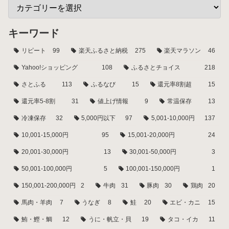
キーワード
リピート
99
楽天ふるさと納税
275
楽天マラソン
46
Yahoo!ショッピング
108
ふるさとチョイス
218
さとふる
113
ふるなび
15
還元率8割超
15
還元率5-8割
31
値上げ情報
9
常温保存
13
冷凍保存
32
5,000円以下
97
5,001-10,000円
137
10,001-15,000円
95
15,001-20,000円
24
20,001-30,000円
13
30,001-50,000円
3
50,001-100,000円
5
100,001-150,000円
1
150,001-200,000円
2
牛肉
31
豚肉
30
鶏肉
20
馬肉・羊肉
7
うなぎ
8
鮭
20
エビ・カニ
15
鮪・鰹・鯛
12
うに・帆立・貝
19
タコ・イカ
11