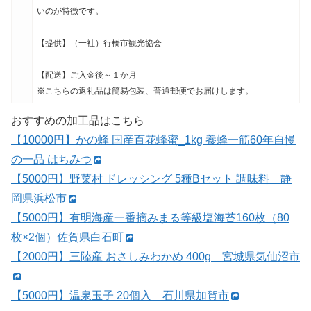
いのが特徴です。
【提供】（一社）行橋市観光協会
【配送】ご入金後～１か月
※こちらの返礼品は簡易包装、普通郵便でお届けします。
おすすめの加工品はこちら
【10000円】かの蜂 国産百花蜂蜜_1kg 養蜂一筋60年自慢
の一品 はちみつ
【5000円】野菜村 ドレッシング 5種Bセット 調味料 静
岡県浜松市
【5000円】有明海産一番摘みまる等級塩海苔160枚（80
枚×2個）佐賀県白石町
【2000円】三陸産 おさしみわかめ 400g 宮城県気仙沼市
【5000円】温泉玉子 20個入 石川県加賀市