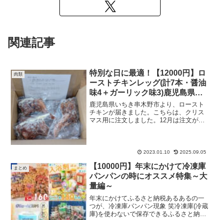
関連記事
特別な日に最適！【12000円】ロ
肉類
ーストチキンレッグ(計7本・醤油
味4＋ガーリック味3)鹿児島県産
鶏肉使用！
鹿児島県いちき串木野市より、ロースト
チキンが届きました。こちらは、クリス
マス用に注文しました。12月は注文が殺
到し、売り切れてしまったようですが、1
月から再販しています。こちらのチキン
は、醤油4本・ガーリック3本と、大きな
チキンが7本も入っ...
2023.01.10
2025.09.05
【10000円】年末にかけて冷凍庫
まとめ
パンパンの時にオススメ特集～大
量編～
年末にかけてふるさと納税あるあるの一
つが、冷凍庫パンパン現象 笑冷凍庫(冷蔵
庫)を使わないで保存できるふるさと納税