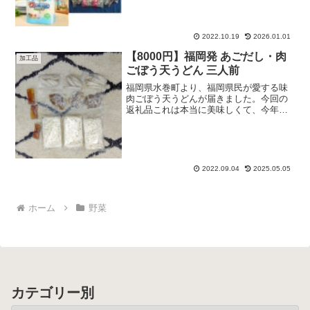
のオススメ返礼品をご紹介します。これ
なら冷凍庫の心配もなく、気兼ねなくふ
るさと納税ができます。今回は”大量に届
く”をテーマに、...
2022.10.19
2026.01.01
【8000円】福岡発 あごだし・肉
加工品
ごぼう天うどん 三人前
福岡県水巻町より、福岡県民が愛する味
肉ごぼう天うどんが届きました。今回の
返礼品これは本当に美味しくて、今年二
回目のリピート返礼品です✌️引用元：さ
とふる育て方・作り方原材料は福岡県
産、または九州産を主に使用し、丁寧に
加工して作られています...
2022.09.04
2025.05.05
ホーム
野菜
カテゴリー別