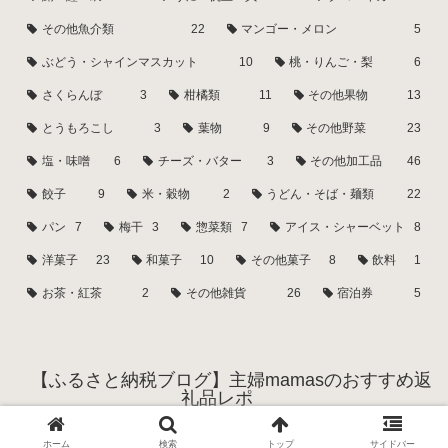
その他魚介類
22
マンゴー・メロン
5
ぶどう・シャインマスカット
10
桃・りんご・梨
6
さくらんぼ
3
柑橘類
11
その他果物
13
とうもろこし
3
葉物
9
その他野菜
23
塩・味噌
6
チーズ・バター
3
その他加工品
46
餃子
9
米・穀物
2
うどん・そば・麺類
22
パン
7
梅干
3
惣菜類
7
アイス・シャーベット
8
洋菓子
23
和菓子
10
その他菓子
8
飲料
1
お茶・紅茶
2
その他雑貨
26
宿泊券
5
【ふるさと納税ブログ】主婦mamasのおすすめ返
礼品レポ
© 2022 【ふるさと納税ブログ】主婦mamasのおすすめ返礼品レポ.
ホーム
検索
トップ
サイドバー