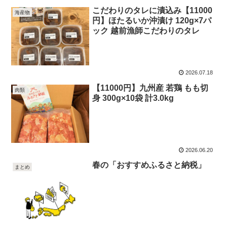
こだわりのタレに漬込み【11000
海産物
円】ほたるいか沖漬け 120g×7パ
ック 越前漁師こだわりのタレ
2026.07.18
【11000円】九州産 若鶏 もも切
肉類
身 300g×10袋 計3.0kg
2026.06.20
春の「おすすめふるさと納税」
まとめ