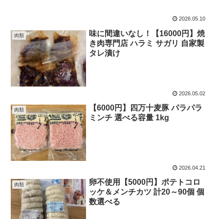
2026.05.10
味に間違いなし！【16000円】焼
肉類
き肉専門店 ハラミ サガリ 自家製
タレ漬け
2026.05.02
【6000円】四万十麦豚 パラパラ
肉類
ミンチ 選べる容量 1kg
2026.04.21
卵不使用【5000円】ポテトコロ
肉類
ッケ＆メンチカツ 計20～90個 個
数選べる