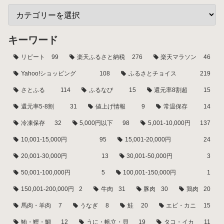
キーワード
リピート
99
楽天ふるさと納税
276
楽天マラソン
46
Yahoo!ショッピング
108
ふるさとチョイス
219
さとふる
114
ふるなび
15
還元率8割超
15
還元率5-8割
31
値上げ情報
9
常温保存
14
冷凍保存
32
5,000円以下
98
5,001-10,000円
137
10,001-15,000円
95
15,001-20,000円
24
20,001-30,000円
13
30,001-50,000円
3
50,001-100,000円
5
100,001-150,000円
1
150,001-200,000円
2
牛肉
31
豚肉
30
鶏肉
20
馬肉・羊肉
7
うなぎ
8
鮭
20
エビ・カニ
15
鮪・鰹・鯛
12
うに・帆立・貝
19
タコ・イカ
11