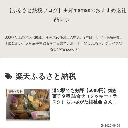
【ふるさと納税ブログ】主婦mamasのおすすめ返礼
品レポ
300品以上の実レポ掲載。月平均20件以上の申込。9年目。リピート品多数。
実際に届いた返礼品を主婦＆ママ目線でレポート。楽天/ふるさとチョイス/ふ
るなび/Yahoo!など
楽天ふるさと納税
道の駅でも好評【5000円】焼き
菓子・飲料
菓子９種 詰合せ（クッキー・ラ
スク）ちいさがた福祉会 さんら
いずホール「ダーチャ」
2026.08.08