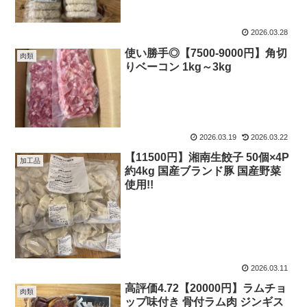
2026.03.28
使い勝手◎【7500-9000円】角切
肉類
りベーコン 1kg～3kg
2026.03.19
2026.03.22
【11500円】湘南生餃子 50個×4P
加工品
約4kg 国産ブランド豚 国産野菜
使用!!
2026.03.11
高評価4.72【20000円】ラムチョ
肉類
ップ味付き 骨付ラム肉 ジンギス