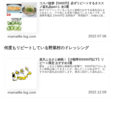
コスパ抜群【5000円】必ずリピートするオスス
メ返礼品part１ 全3選
必ずリピートしているふるさと納税のおすすめ返礼品をま
とめました。ママ友にも本気で薦めてしまう品々です。冷
凍庫常備品【5000円】佐野餃子「野菜餃子」24個4人前×2
袋 栃木県佐野市 数々の餃子が出品されていますが、イ
チオシの餃子はこちらです...
2022.07.06
mamalife-log.com
何度もリピートしている野菜村のドレッシング
楽天ふるさと納税！【少額寄付5000円以下】リ
ピート限定 おすすめ3選
最近、ふるさと納税も物価高の影響で、5000円以下のふる
さと納税は減ってきましたが、頼んだことがある中で、お
すすめの返礼品を紹介します。過去に紹介した返礼品もあ
りますが、特におすすめの返礼品ばかりを集めました🔯ふ
るさと納税の限度額まで、あと...
2022.12.09
mamalife-log.com