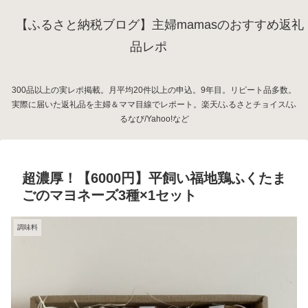
【ふるさと納税ブログ】主婦mamasのおすすめ返礼
品レポ
300品以上の実レポ掲載。月平均20件以上の申込。9年目。リピート品多数。
実際に届いた返礼品を主婦＆ママ目線でレポート。楽天/ふるさとチョイス/ふ
るなび/Yahoo!など
超濃厚！【6000円】平飼い福地鶏ふくたま
ごのマヨネーズ3種×1セット
調味料