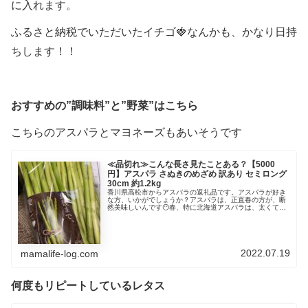
に入れます。
ふるさと納税でいただいたイチゴ🍓なんかも、かなり日持
ちします！！
おすすめの”調味料”と”野菜”はこちら
こちらのアスパラとマヨネーズもあいそうです
≪品切れ≫こんな長さ見たことある？【5000
円】アスパラ さぬきのめざめ 訳あり セミロング
30cm 約1.2kg
香川県高松市からアスパラの返礼品です。アスパラが好き
な方、いかがでしょうか？アスパラは、正直春の方が、断
然美味しいんです😶春、特に北海道アスパラは、太くて、
筋もなくて、最高に美味しいので、それと比べると、夏ア
スパラは劣ります🥲それでもやはり...
2022.07.19
mamalife-log.com
何度もリピートしているレタス