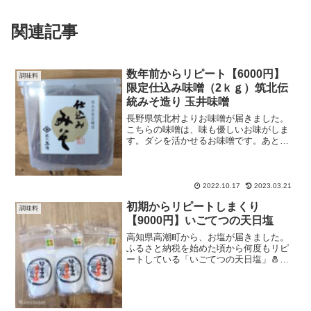
関連記事
数年前からリピート【6000円】
調味料
限定仕込み味噌（2ｋｇ）筑北伝
統みそ造り 玉井味噌
長野県筑北村よりお味噌が届きました。
こちらの味噌は、味も優しいお味がしま
す。ダシを活かせるお味噌です。あと箱
入りなのがとても使いやすいです🧰乾燥
しにくいです。３年前(22年時点)から定期
的にリピート注文しています。子どもが
初めて食べた時、「...
2022.10.17
2023.03.21
初期からリピートしまくり
調味料
【9000円】いごてつの天日塩
高知県高潮町から、お塩が届きました。
ふるさと納税を始めた頃から何度もリピ
ートしている「いごてつの天日塩」🧂な
くなる度に絶対に注文をしている返礼品
です‼️塩ですのでもちろんしょっぱいです
が、旨みがあります💁‍♀️ その旨みの秘密
は製造方法にあ...