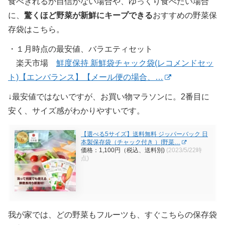
食べきれるか自信がない場合や、ゆっくり食べたい場合
に、
驚くほど野菜が新鮮にキープできる
おすすめの野菜保
存袋はこちら。
・１月時点の最安値、バラエティセット
楽天市場
鮮度保持 新鮮袋チャック袋(レコメンドセッ
ト)【エンバランス】【メール便の場合、…
↓最安値ではないですが、お買い物マラソンに。2番目に
安く、サイズ感がわかりやすいです。
【選べる5サイズ】送料無料 ジッパーバック 日
本製保存袋（チャック付き ）|野菜…
価格：1,100円（税込、送料別)
(2023/5/22時
点)
我が家では、どの野菜もフルーツも、すぐこちらの保存袋