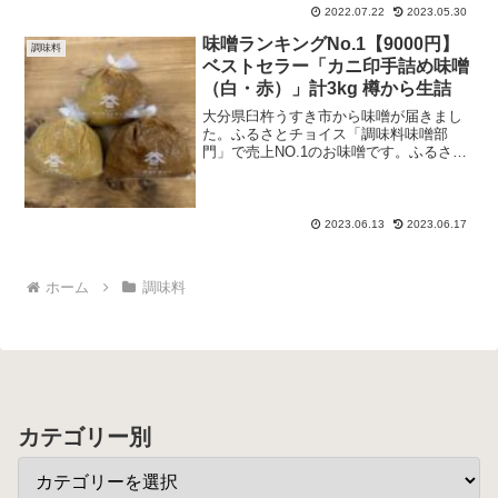
2022.07.22
2023.05.30
味噌ランキングNo.1【9000円】
調味料
ベストセラー「カニ印手詰め味噌
（白・赤）」計3kg 樽から生詰
大分県臼杵うすき市から味噌が届きまし
た。ふるさとチョイス「調味料味噌部
門」で売上NO.1のお味噌です。ふるさと
納税全体でも、味噌No.1人気なのではな
いでしょうか☘️以前から大絶賛されてい
るお味噌です。色々なお味噌をふるさと
納税でいただきま...
2023.06.13
2023.06.17
ホーム
調味料
カテゴリー別