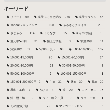
キーワード
リピート
99
楽天ふるさと納税
276
楽天マラソン
46
Yahoo!ショッピング
108
ふるさとチョイス
219
さとふる
114
ふるなび
15
還元率8割超
15
還元率5-8割
31
値上げ情報
9
常温保存
14
冷凍保存
32
5,000円以下
98
5,001-10,000円
137
10,001-15,000円
95
15,001-20,000円
24
20,001-30,000円
13
30,001-50,000円
3
50,001-100,000円
5
100,001-150,000円
1
150,001-200,000円
2
牛肉
31
豚肉
30
鶏肉
20
馬肉・羊肉
7
うなぎ
8
鮭
20
エビ・カニ
15
鮪・鰹・鯛
12
うに・帆立・貝
19
タコ・イカ
11
その他魚介類
22
マンゴー・メロン
5