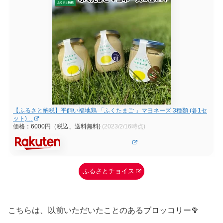
【ふるさと納税】平飼い福地鶏 「ふくたまご 」マヨネーズ 3種類 (各1セ
ット)…
価格：6000円（税込、送料無料)
(2023/2/16時点)
ふるさとチョイス
こちらは、以前いただいたことのあるブロッコリー🥦