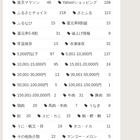
楽天マラソン
46
Yahoo!ショッピング
108
ふるさとチョイス
218
さとふる
113
ふるなび
15
還元率8割超
15
還元率5-8割
31
値上げ情報
9
常温保存
13
冷凍保存
32
5,000円以下
97
5,001-10,000円
137
10,001-15,000円
95
15,001-20,000円
24
20,001-30,000円
13
30,001-50,000円
3
50,001-100,000円
5
100,001-150,000円
1
150,001-200,000円
2
牛肉
31
豚肉
30
鶏肉
20
馬肉・羊肉
7
うなぎ
8
鮭
20
エビ・カニ
15
鮪・鰹・鯛
12
うに・帆立・貝
19
タコ・イカ
11
その他魚介類
22
マンゴー・メロン
5