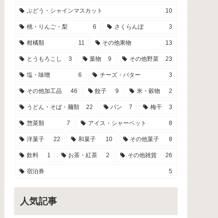
ぶどう・シャインマスカット
10
桃・りんご・梨
6
さくらんぼ
3
柑橘類
11
その他果物
13
とうもろこし
3
葉物
9
その他野菜
23
塩・味噌
6
チーズ・バター
3
その他加工品
46
餃子
9
米・穀物
2
うどん・そば・麺類
22
パン
7
梅干
3
惣菜類
7
アイス・シャーベット
8
洋菓子
22
和菓子
10
その他菓子
8
飲料
1
お茶・紅茶
2
その他雑貨
26
宿泊券
5
人気記事