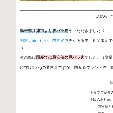
記事内に広
島根県江津市より豚バラ肉
をいただきました🍖
相次ぐ値上げや、内容変更
等がある中、期間限定で
り、
その際は
国産では最安値の豚バラ肉
でした。（増量
現在は1.2kgの通常量ですが、国産＆ブランド豚
今までご紹介
今回の返礼品
内容量と