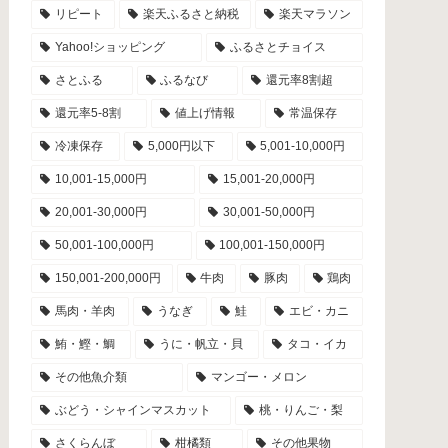
リピート
楽天ふるさと納税
楽天マラソン
Yahoo!ショッピング
ふるさとチョイス
さとふる
ふるなび
還元率8割超
還元率5-8割
値上げ情報
常温保存
冷凍保存
5,000円以下
5,001-10,000円
10,001-15,000円
15,001-20,000円
20,001-30,000円
30,001-50,000円
50,001-100,000円
100,001-150,000円
150,001-200,000円
牛肉
豚肉
鶏肉
馬肉・羊肉
うなぎ
鮭
エビ・カニ
鮪・鰹・鯛
うに・帆立・貝
タコ・イカ
その他魚介類
マンゴー・メロン
ぶどう・シャインマスカット
桃・りんご・梨
さくらんぼ
柑橘類
その他果物