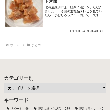
ト(4個)
北海道紋別市より鮭親子漬けをいただき
ました。 今回の返礼品テレビを見てい
たら「がむしゃらグルメ団」で、北海道
のふるさと納税特集があり、こちらの返
礼品が「第１位の美味しさ」となりまし
た。 テレビは1月放送され、直後からふ
るさと納税の申し込みが...
2023.06.24
2024.09.20
ホーム
まとめ
カテゴリー別
キーワード
リピート
99
楽天ふるさと納税
275
楽天マラソン
46