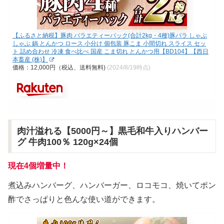
【ふるさと納税】豚肉 バラエティーパック(合計2kg・4種)豚バラ しゃぶ
しゃぶ 鍋 とんかつ ロース 小分け 個包装 豚こま 小間切れ スライス セッ
ト 詰め合わせ 冷凍 食べ比べ 国産 こま切れ とんかつ用【BD104】【西日
本畜産 (株)】
価格：12,000円（税込、送料無料)
(2024/8/19時点)
肉汁溢れる【5000円～】黒毛和牛入りハンバー
グ 牛肉100％ 120g×24個
現在4個増量中！
煮込みハンバーグ、ハンバーガー、ロコモコ、焼いてポン
酢でさっぱりと色んな使い道ができます。