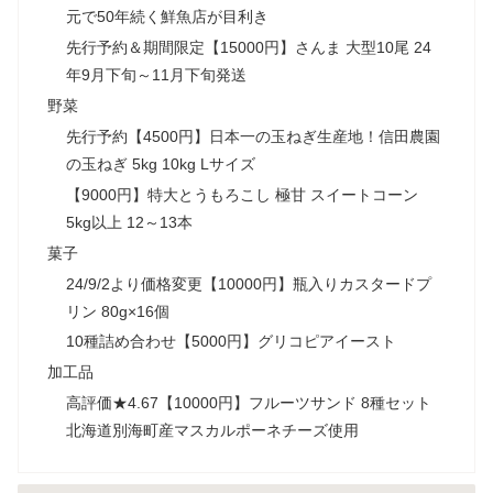
元で50年続く鮮魚店が目利き
先行予約＆期間限定【15000円】さんま 大型10尾 24
年9月下旬～11月下旬発送
野菜
先行予約【4500円】日本一の玉ねぎ生産地！信田農園
の玉ねぎ 5kg 10kg Lサイズ
【9000円】特大とうもろこし 極甘 スイートコーン
5kg以上 12～13本
菓子
24/9/2より価格変更【10000円】瓶入りカスタードプ
リン 80g×16個
10種詰め合わせ【5000円】グリコピアイースト
加工品
高評価★4.67【10000円】フルーツサンド 8種セット
北海道別海町産マスカルポーネチーズ使用