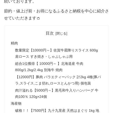
続いております。
節約・値上げ前・お得になるふるさと納税を中心に紹介さ
せていただきます👛
目次
精肉
数量限定【10000円～】佐賀牛霜降りスライス 600g
肩ロース すき焼き・しゃぶしゃぶ用
総合1位獲得【 10000円～ 】北海道産 牛肉
800g/1.2kg/2.4kg 別海牛 焼肉
【12000円】豚肉 バラエティーパック 計2kg 4種(豚バ
ラ,スライス,こま切れ,ロースとんかつ用) 個包装
肉汁溢れる【5000円～】黒毛和牛入りハンバーグ 牛
肉100％ 120g×24個
海産物
破格！！【7500円】九十九里産 天然はまぐり 1kg 地