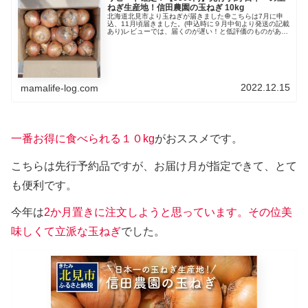
ねぎ生産地！信田農園の玉ねぎ 10kg
北海道北見市より玉ねぎが届きました🧅こちらは7月に申
込、11月頃届きました。(申込時に９月中旬より発送の記載
あり)レビューでは、届くのが遅い！と低評価のものがあり
ますが、通販ではなく、ふるさと納税ですから仕方ありま
せん🤔むしろサイトには、「...
2022.12.15
mamalife-log.com
一番お得に食べられる１０kg
がおススメです。
こちらは先行予約品ですが、お届け月が指定できて、とて
も便利です。
今年は
2か月置きに注文しようと思っています。その位美
味しくて立派な玉ねぎ
でした。