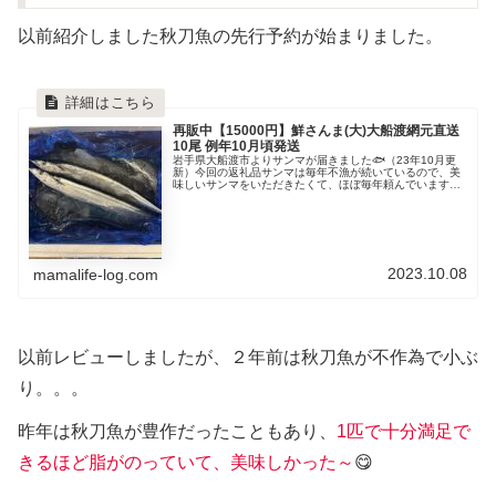
以前紹介しました秋刀魚の先行予約が始まりました。
再販中【15000円】鮮さんま(大)大船渡網元直送
10尾 例年10月頃発送
岩手県大船渡市よりサンマが届きました🐟️（23年10月更
新）今回の返礼品サンマは毎年不漁が続いているので、美
味しいサンマをいただきたくて、ほぼ毎年頼んでいます。
内容量とサイズ22年「大サイズ」を注文しても、例年より
小ぶりでした。ちょっと残念...
2023.10.08
mamalife-log.com
以前レビューしましたが、２年前は秋刀魚が不作為で小ぶ
り。。。
昨年は秋刀魚が豊作だったこともあり、
1匹で十分満足で
きるほど脂がのっていて、美味しかった～
😋