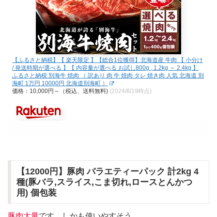
【ふるさと納税】【 楽天限定 】【総合1位獲得】北海道産 牛肉 【 小分け
/ 発送時期が選べる 】【 内容量が選べる お試し800g , 1.2kg ～ 2.4kg 】
ふるさと納税 別海牛 焼肉 （ 訳あり 肉 牛 焼肉 タレ 焼き肉 人気 北海道 別
海町 1万円 10000円 北海道別海町 ）
価格：10,000円～（税込、送料無料)
(2024/8/19時点)
【12000円】豚肉 バラエティーパック 計2kg 4
種(豚バラ,スライス,こま切れ,ロースとんかつ
用) 個包装
豚肉大量
です。しかも使いやすそう。