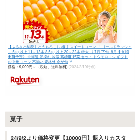
【ふるさと納税】とうもろこし 極甘 スイートコーン 「 ゴールドラッシュ
」 5kg 以上 11～13本 8.5kg 以上 20～22本 特大 《 7月 下旬- 9月 中旬頃
出荷予定》 北海道 朝採れ 冷蔵 高糖度 野菜 セット トウモロコシ ギフト
お中元 コーン 不揃い 規格外 今が旬
価格：9,000円～（税込、送料無料)
(2024/8/19時点)
菓子
24/9/2より価格変更【10000円】瓶入りカスタ