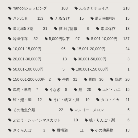
Yahoo!ショッピング
108
ふるさとチョイス
218
さとふる
113
ふるなび
15
還元率8割超
15
還元率5-8割
31
値上げ情報
9
常温保存
13
冷凍保存
32
5,000円以下
97
5,001-10,000円
137
10,001-15,000円
95
15,001-20,000円
24
20,001-30,000円
13
30,001-50,000円
3
50,001-100,000円
5
100,001-150,000円
1
150,001-200,000円
2
牛肉
31
豚肉
30
鶏肉
20
馬肉・羊肉
7
うなぎ
8
鮭
20
エビ・カニ
15
鮪・鰹・鯛
12
うに・帆立・貝
19
タコ・イカ
11
その他魚介類
22
マンゴー・メロン
5
ぶどう・シャインマスカット
10
桃・りんご・梨
6
さくらんぼ
3
柑橘類
11
その他果物
13