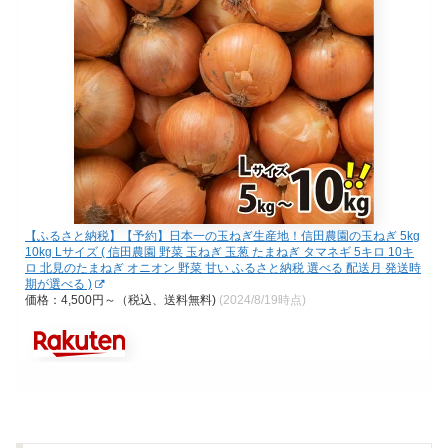
【ふるさと納税】【予約】日本一の玉ねぎ生産地！信田農園の玉ねぎ 5kg
10kg Lサイズ ( 信田農園 野菜 玉ねぎ 玉葱 たまねぎ タマネギ 5キロ 10キ
ロ 北見のたまねぎ オニオン 野菜 甘い ふるさと納税 選べる 配送月 発送時
期が選べる )
価格：4,500円～（税込、送料無料)
(2024/8/19時点)