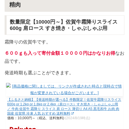
精肉
数量限定【10000円～】佐賀牛霜降りスライス
600g 肩ロース すき焼き・しゃぶしゃぶ用
霜降りの佐賀牛です。
６００ｇも入って寄付金額１００００円はかなりお得
なお
品です。
発送時期も選ぶことができます。
【ふるさと納税】【発送時期が選べる】件数限定！佐賀牛霜降りスライス
600g or 1.2kg or 1.8kg or 2.4kg（肩ロース）すき焼き・しゃぶしゃぶ用
／ 牛肉 佐賀牛 霜降り スライス 肩 ロース 薄切り A4 A5 黒毛和牛 お肉 肉
国産 佐賀県 冷凍 人気 おすすめ 送料無料
価格：10,000円～（税込、送料無料)
(2024/8/19時点)