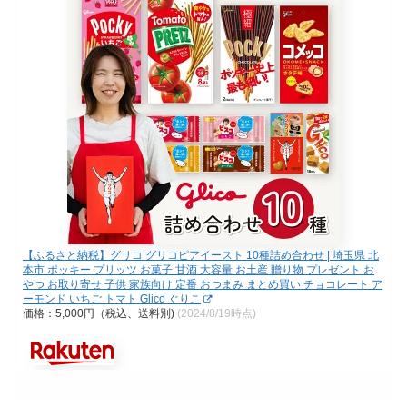
【ふるさと納税】グリコ グリコピアイースト 10種詰め合わせ | 埼玉県 北
本市 ポッキー プリッツ お菓子 甘酒 大容量 お土産 贈り物 プレゼント お
やつ お取り寄せ 子供 家族向け 定番 おつまみ まとめ買い チョコレート ア
ーモンド いちご トマト Glico ぐりこ
価格：5,000円（税込、送料別)
(2024/8/19時点)