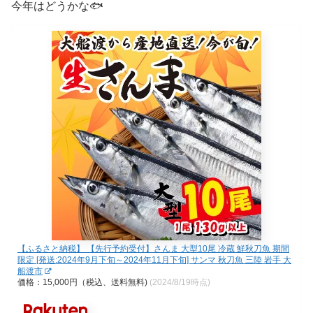
今年はどうかな🐟
【ふるさと納税】 【先行予約受付】さんま 大型10尾 冷蔵 鮮秋刀魚 期間
限定 [発送:2024年9月下旬～2024年11月下旬] サンマ 秋刀魚 三陸 岩手 大
船渡市
価格：15,000円（税込、送料無料)
(2024/8/19時点)