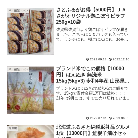
さとふるがお得【5000円】ＪＡ
米・麺類・パン
さがオリジナル鶏ごぼうピラフ
250g×10袋
佐賀県佐賀市より鶏ごぼうピラフが届き
ました。こちらは１０パックも入ってい
て、ランチにも、朝ごはんにも、お弁当
にも、手軽に食べられて良いです。市販
の冷凍より塩分が控えめで、ごぼうの香
りがしっかりします。子どもにも罪悪感
なく食べさせられますし、...
2022.09.13
2022.12.16
ブランド米でこの価格【10000
米・麺類・パン
円】はえぬき 無洗米
15kg(5kg×3) 令和4年産 山形県村
山市
ブランド米はえぬきの無洗米のご紹介で
す。15kgで寄付金額1万円は破格！！！
21年は9月には、すでに売り切れていまし
た。この無洗米の良いところは、希望月
と上・中・下旬が選べる所で、欲しい時
にいただけるのはとても助かります。無
洗米は10kg1...
2022.07.04
2023.06.05
北海道ふるさと納税返礼品グルメ
海産物
1位【13000円】鮭親子漬けセッ