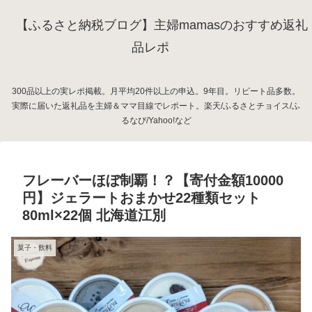
【ふるさと納税ブログ】主婦mamasのおすすめ返礼
品レポ
300品以上の実レポ掲載。月平均20件以上の申込。9年目。リピート品多数。
実際に届いた返礼品を主婦＆ママ目線でレポート。楽天/ふるさとチョイス/ふ
るなび/Yahoo!など
フレーバーほぼ制覇！？【寄付金額10000
円】ジェラートおまかせ22種類セット
80ml×22個 北海道江別
菓子・飲料