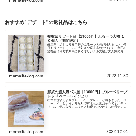
おすすめ”デザート”の返礼品はこちら
複数回リピート品【13000円】ふるーつ大福 １
０個入（期間限定）
岐阜県川辺町より養老軒のふるーつ大福が届きました。何
度もリピートしている大好きな返礼品の一つです。今回の
返礼品作り方岐阜県にあるオリジナル大福が大人気のお店
「養老軒」が、こだわりぬいて作った一番人気の「ふるー
つ大福」。マシュマロのようなお餅...
2022.11.30
mamalife-log.com
那須の超人気パン屋【13000円】ブルーベリーブ
レッド ペニーレインより
栃木県那須町よりブルーベリーブレッドが届きました。ペ
ニーレインという、那須町で有名なお店だそうです。テレ
ビでみて気になり、ふるさと納税でみつけました🧐テレビ
で放送されると、ふるさと納税もすぐ売り切れますね😅今
回の返礼品製造元パン屋さん「ペニ...
2022.12.01
mamalife-log.com