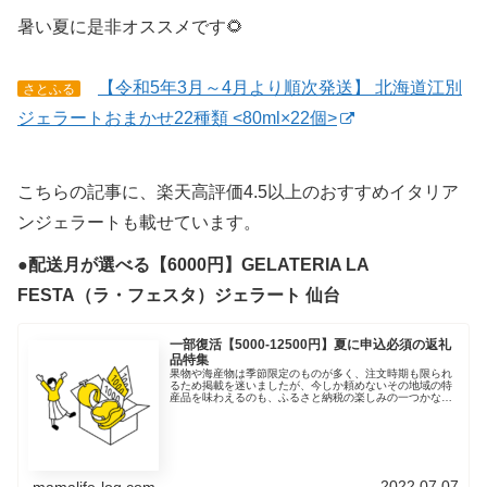
暑い夏に是非オススメです🌻
【令和5年3月～4月より順次発送】 北海道江別
さとふる
ジェラートおまかせ22種類 <80ml×22個>
こちらの記事に、楽天高評価4.5以上のおすすめイタリア
ンジェラートも載せています。
●配送月が選べる【6000円】GELATERIA LA
FESTA（ラ・フェスタ）ジェラート 仙台
一部復活【5000-12500円】夏に申込必須の返礼
品特集
果物や海産物は季節限定のものが多く、注文時期も限られ
るため掲載を迷いましたが、今しか頼めないその地域の特
産品を味わえるのも、ふるさと納税の楽しみの一つかな、
と思います。注文できる間に是非！🏃‍♂️ 復活！【7000－
13500円】パッション...
2022.07.07
mamalife-log.com