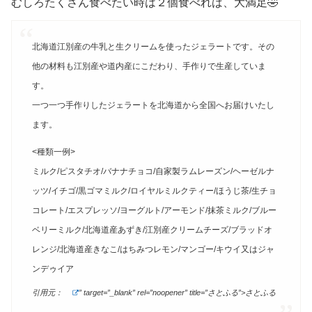
むしろたくさん食べたい時は２個食べれば、大満足🤣
北海道江別産の牛乳と生クリームを使ったジェラートです。その
他の材料も江別産や道内産にこだわり、手作りで生産していま
す。
一つ一つ手作りしたジェラートを北海道から全国へお届けいたし
ます。
<種類一例>
ミルク/ピスタチオ/バナナチョコ/自家製ラムレーズン/ヘーゼルナ
ッツ/イチゴ/黒ゴマミルク/ロイヤルミルクティー/ほうじ茶/生チョ
コレート/エスプレッソ/ヨーグルト/アーモンド/抹茶ミルク/ブルー
ベリーミルク/北海道産あずき/江別産クリームチーズ/ブラッドオ
レンジ/北海道産きなこ/はちみつレモン/マンゴー/キウイ又はジャ
ンデゥイア
引用元：
” target=”_blank” rel=”noopener” title=”さとふる”>さとふる