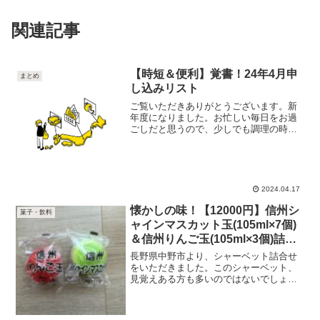
関連記事
【時短＆便利】覚書！24年4月申
まとめ
し込みリスト
ご覧いただきありがとうございます。新
年度になりました。お忙しい毎日をお過
ごしだと思うので、少しでも調理の時短
になるもの・あると便利なものを中心に
ご紹介いたします😆精肉【15000円】限
定数 丹波篠山東門 神戸牛 ローストビー
フ420ｇ（特製...
2024.04.17
懐かしの味！【12000円】信州シ
菓子・飲料
ャインマスカット玉(105ml×7個)
＆信州りんご玉(105ml×3個)詰合
せセット＋市販大量セット３選
長野県中野市より、シャーベット詰合せ
をいただきました。このシャーベット、
見覚えある方も多いのではないでしょう
か？定番のメロン型アイス、昔は家族で
外食に行った際によく食べていました
が、ふるさと納税でいただけるのは、り