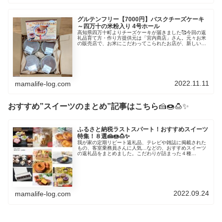
グルテンフリー【7000円】バスクチーズケーキ
～四万十の米粉入り 4号ホール
高知県四万十町よりチーズケーキが届きました🥰今回の返
礼品育て方・作り方提供元は「宮内商店」さん。元々お米
の販売店で、お米にこだわってこられたお店が、新しいお
米の楽しみ方として、米粉使用のバスクチーズケーキを開
発されたようです。バスクチーズケ...
2022.11.11
mamalife-log.com
おすすめ”スイーツのまとめ”記事はこちら
🍰🍩🍮✨
ふるさと納税ラストスパート！おすすめスイーツ
特集！８選🍰🍩🍮✨
我が家の定期リピート返礼品、テレビや雑誌に掲載された
もの、客室乗務員さんに人気…などの、おすすめスイーツ
の返礼品をまとめました。こだわりが詰まった４種
【12000円】モンブラン4種計16個セット 冷凍モンブラン
好きな方は是非！かぼちゃ・マロ...
2022.09.24
mamalife-log.com