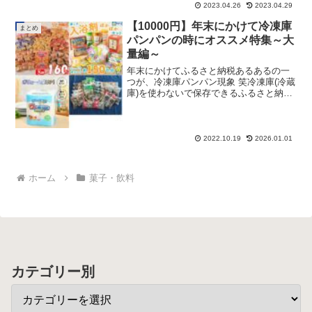
んごとシャインマスカット味...
2023.04.26
2023.04.29
【10000円】年末にかけて冷凍庫
まとめ
パンパンの時にオススメ特集～大
量編～
年末にかけてふるさと納税あるあるの一
つが、冷凍庫パンパン現象 笑冷凍庫(冷蔵
庫)を使わないで保存できるふるさと納税
のオススメ返礼品をご紹介します。これ
なら冷凍庫の心配もなく、気兼ねなくふ
るさと納税ができます。今回は”大量に届
く”をテーマに、...
2022.10.19
2026.01.01
ホーム
菓子・飲料
カテゴリー別