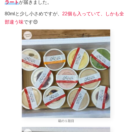
ラート
が届きました。
80mlと少し小さめですが、
22個も入っていて、しかも全
部違う味
です😍
箱の１段目