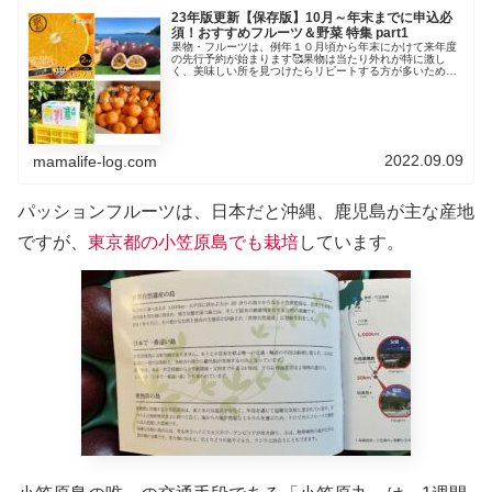
23年版更新【保存版】10月～年末までに申込必
須！おすすめフルーツ＆野菜 特集 part1
果物・フルーツは、例年１０月頃から年末にかけて来年度
の先行予約が始まります🥰果物は当たり外れが特に激し
く、美味しい所を見つけたらリピートする方が多いため
か、人気な美味しい自治体は、ほぼ先行予約で埋まってし
まい、旬を迎える時期にはほとんど申込...
2022.09.09
mamalife-log.com
パッションフルーツは、日本だと沖縄、鹿児島が主な産地
ですが、
東京都の小笠原
島
でも栽培
しています。