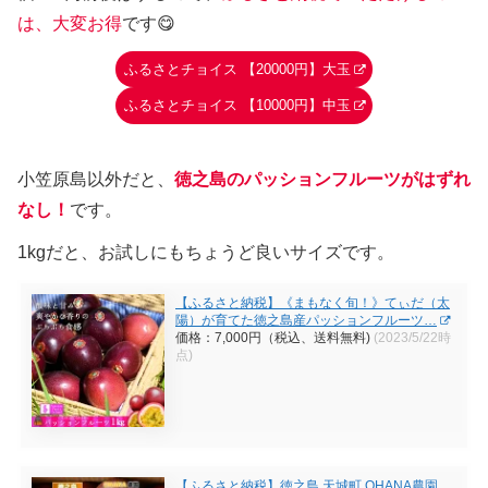
は、大変お得
です😋
ふるさとチョイス 【20000円】大玉
ふるさとチョイス 【10000円】中玉
小笠原島以外だと、
徳之島のパッションフルーツがはずれ
なし！
です。
1kgだと、お試しにもちょうど良いサイズです。
【ふるさと納税】《まもなく旬！》てぃだ（太
陽）が育てた徳之島産パッションフルーツ…
価格：7,000円（税込、送料無料)
(2023/5/22時
点)
【ふるさと納税】徳之島 天城町 OHANA農園