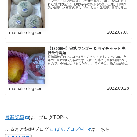
アンデスメロンが届きました😍日本海に面し、松林に囲ま
れた”庄内砂丘”は、砂地特有の水はけの良い土壌、日中の
強い日差しと夜間の涼しさが生み出す気温差、良質な地下
水、と、メロン栽培に最適な環境だそうです。そんな環境
で育てられた「アンデスメロン」...
2022.07.07
mamalife-log.com
【13000円】完熟 マンゴー ＆ ライチ セット 先
行受付開始
宮崎県綾町のマンゴー&ライチセットです。こちらは、今
年の５月に届いたものです。(届いた時には受付期間外でし
たので、今頃になりましたが。。)ライチは、輸入品が多い
(しかも冷凍)ですが、こちらは国産の生ライチです。ライ
チもはや冷凍されたライチと...
2022.09.28
mamalife-log.com
最新記事
は、ブログTOPへ
ふるさと納税ブログ
にほんブログ村
はこちら