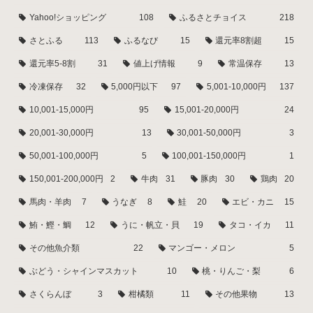
Yahoo!ショッピング
108
ふるさとチョイス
218
さとふる
113
ふるなび
15
還元率8割超
15
還元率5-8割
31
値上げ情報
9
常温保存
13
冷凍保存
32
5,000円以下
97
5,001-10,000円
137
10,001-15,000円
95
15,001-20,000円
24
20,001-30,000円
13
30,001-50,000円
3
50,001-100,000円
5
100,001-150,000円
1
150,001-200,000円
2
牛肉
31
豚肉
30
鶏肉
20
馬肉・羊肉
7
うなぎ
8
鮭
20
エビ・カニ
15
鮪・鰹・鯛
12
うに・帆立・貝
19
タコ・イカ
11
その他魚介類
22
マンゴー・メロン
5
ぶどう・シャインマスカット
10
桃・りんご・梨
6
さくらんぼ
3
柑橘類
11
その他果物
13