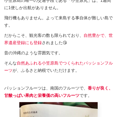
小笠原島の唯一の交通手段である「小笠原丸」は、1週間
に1便しか出航がありません。
飛行機もありません。よって来島する事自体が難しい島で
す。
だからこそ、観光客の数も限られており、
自然豊かで、世
界遺産登録にも登録
されました😘
昔の沖縄のような雰囲気です。
そんな
自然あふれる小笠原島でつくられたパッションフル
ーツ
が、ふるさと納税でいただけます。
パッションフルーツは、南国のフルーツで、
香りが良く、
甘酸っぱい果肉と栄養価の高いフルーツ
です。