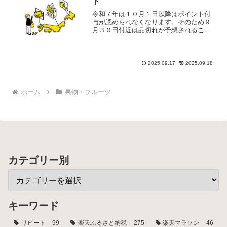
ト
令和７年は１０月１日以降はポイント付
与が認められなくなります。そのため９
月３０日付近は品切れが予想されること
から、早めの申し込みがおすすめです。
在庫が少なくなることも予想されるの
で、気になったものはお早めに！※申込
期限や在庫状況により、提供...
2025.09.17
2025.09.18
ホーム
果物・フルーツ
カテゴリー別
キーワード
リピート
99
楽天ふるさと納税
275
楽天マラソン
46