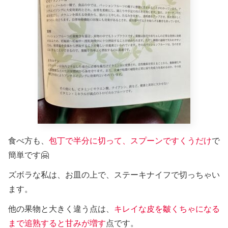
食べ方も、
包丁で半分に切って、スプーンですくうだけ
で
簡単です🤗
ズボラな私は、お皿の上で、ステーキナイフで切っちゃい
ます。
他の果物と大きく違う点は、
キレイな皮を皺くちゃになる
まで追熟すると甘みが増す
点です。