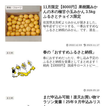
11月限定【8000円】果樹園みか
果物・フルーツ
んの木の極甘小玉みかん 3.5kg
ふるさとチョイス限定
佐賀県太良町よりみかんが届きました。
毎年必ずリピートする、一番おすすめな
「ふるさと納税のみかん」です。過去の
にもご紹介しています。 今回の返礼品
内容量とサイズ3.5kgの量も丁度良いで
す。みかんカレンダー 味わいみかん
は、ふるさと納税に沢山...
2022.12.03
2023.11.17
春の「おすすめふるさと納税」
まとめ
春におすすめだったり、申し込み予定の
ふるさと納税を覚書としてまとめます！
精肉【10000円】 国産牛ローストビーフ
500g以上 ソース付 小分け 訳あり 国産牛
でこのボリュームはすごいです！かなり
コスパよし！ソースもついているので、
来客時...
2026.05.10
まだ申込み可能！楽天お買い物マ
まとめ
ラソン覚書！25年９月申込みリス