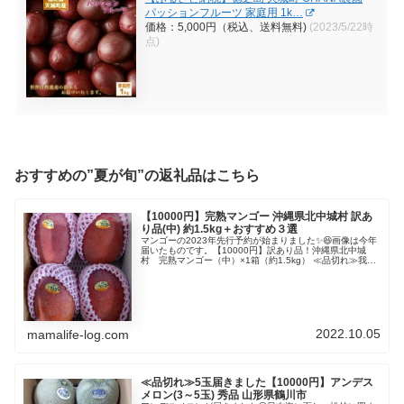
パッションフルーツ 家庭用 1k…
価格：5,000円（税込、送料無料)
(2023/5/22時
点)
おすすめの”夏が旬”の返礼品はこちら
【10000円】完熟マンゴー 沖縄県北中城村 訳あ
り品(中) 約1.5kg＋おすすめ３選
マンゴーの2023年先行予約が始まりました✨😆画像は今年
届いたものです。【10000円】訳あり品！沖縄県北中城
村 完熟マンゴー（中）×1箱（約1.5kg） ≪品切れ≫我が
家に届いたマンゴーは「訳あり」でしたが、色ムラがある
程度で、とーっても...
2022.10.05
mamalife-log.com
≪品切れ≫5玉届きました【10000円】アンデス
メロン(3～5玉) 秀品 山形県鶴川市