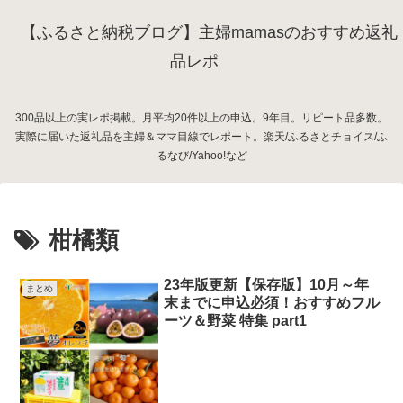
【ふるさと納税ブログ】主婦mamasのおすすめ返礼
品レポ
300品以上の実レポ掲載。月平均20件以上の申込。9年目。リピート品多数。
実際に届いた返礼品を主婦＆ママ目線でレポート。楽天/ふるさとチョイス/ふ
るなび/Yahoo!など
柑橘類
23年版更新【保存版】10月～年
まとめ
末までに申込必須！おすすめフル
ーツ＆野菜 特集 part1