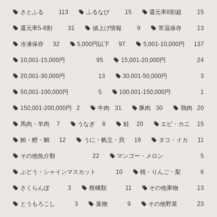
さとふる
113
ふるなび
15
還元率8割超
15
還元率5-8割
31
値上げ情報
9
常温保存
13
冷凍保存
32
5,000円以下
97
5,001-10,000円
137
10,001-15,000円
95
15,001-20,000円
24
20,001-30,000円
13
30,001-50,000円
3
50,001-100,000円
5
100,001-150,000円
1
150,001-200,000円
2
牛肉
31
豚肉
30
鶏肉
20
馬肉・羊肉
7
うなぎ
8
鮭
20
エビ・カニ
15
鮪・鰹・鯛
12
うに・帆立・貝
19
タコ・イカ
11
その他魚介類
22
マンゴー・メロン
5
ぶどう・シャインマスカット
10
桃・りんご・梨
6
さくらんぼ
3
柑橘類
11
その他果物
13
とうもろこし
3
葉物
9
その他野菜
23