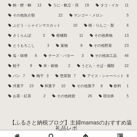
鮪・鰹・鯛
12
うに・帆立・貝
19
タコ・イカ
11
その他魚介類
22
マンゴー・メロン
5
ぶどう・シャインマスカット
10
桃・りんご・梨
6
さくらんぼ
3
柑橘類
11
その他果物
13
とうもろこし
3
葉物
9
その他野菜
23
塩・味噌
6
チーズ・バター
3
その他加工品
46
餃子
9
米・穀物
2
うどん・そば・麺類
22
パン
7
梅干
3
惣菜類
7
アイス・シャーベット
8
洋菓子
23
和菓子
10
その他菓子
8
飲料
1
お茶・紅茶
2
その他雑貨
26
宿泊券
5
【ふるさと納税ブログ】主婦mamasのおすすめ返
礼品レポ
© 2022 【ふるさと納税ブログ】主婦mamasのおすすめ返礼品レポ.