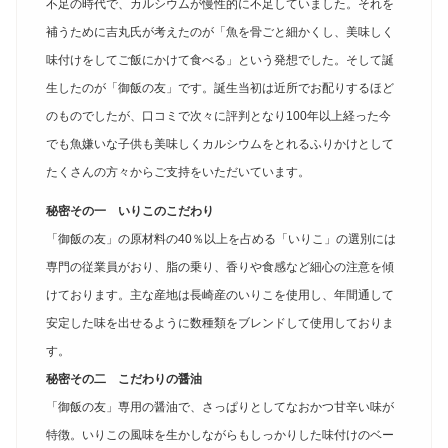
不足の時代で、カルシウムが慢性的に不足していました。それを
補うために吉丸氏が考えたのが「魚を骨ごと細かくし、美味しく
味付けをしてご飯にかけて食べる」という発想でした。そして誕
生したのが「御飯の友」です。誕生当初は近所でお配りするほど
のものでしたが、口コミで次々に評判となり100年以上経った今
でも魚嫌いな子供も美味しくカルシウムをとれるふりかけとして
たくさんの方々からご支持をいただいています。
秘密その一 いりこのこだわり
「御飯の友」の原材料の40％以上を占める「いりこ」の選別には
専門の従業員がおり、脂の乗り、香りや食感など細心の注意を傾
けております。主な産地は長崎産のいりこを使用し、年間通して
安定した味を出せるように数種類をブレンドして使用しておりま
す。
秘密その二 こだわりの醤油
「御飯の友」専用の醤油で、さっぱりとしてなおかつ甘辛い味が
特徴。いりこの風味を生かしながらもしっかりした味付けのベー