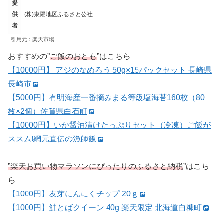
提
供
(株)東陽地区ふるさと公社
者
引用元：楽天市場
おすすめの”
ご飯のおとも
”はこちら
【10000円】 アジのなめろう 50g×15パックセット 長崎県
長崎市
【5000円】有明海産一番摘みまる等級塩海苔160枚（80
枚×2個）佐賀県白石町
【10000円】いか醤油漬けたっぷりセット（冷凍）ご飯が
ススム!網元直伝の漁師飯
”楽天お買い物マラソンにぴったりのふるさと納税
”はこち
ら
【1000円】友芽にんにくチップ 20ｇ
【1000円】鮭とばクイーン 40g 楽天限定 北海道白糠町