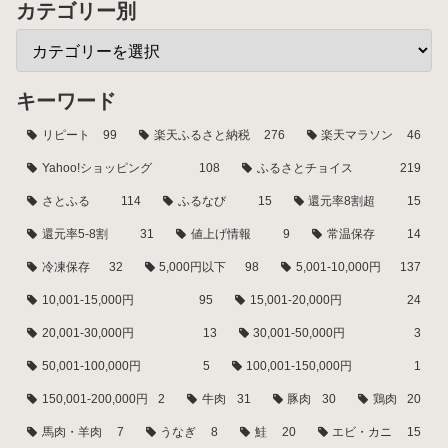
カテゴリー別
キーワード
リピート
99
楽天ふるさと納税
276
楽天マラソン
46
Yahoo!ショッピング
108
ふるさとチョイス
219
さとふる
114
ふるなび
15
還元率8割超
15
還元率5-8割
31
値上げ情報
9
常温保存
14
冷凍保存
32
5,000円以下
98
5,001-10,000円
137
10,001-15,000円
95
15,001-20,000円
24
20,001-30,000円
13
30,001-50,000円
3
50,001-100,000円
5
100,001-150,000円
1
150,001-200,000円
2
牛肉
31
豚肉
30
鶏肉
20
馬肉・羊肉
7
うなぎ
8
鮭
20
エビ・カニ
15