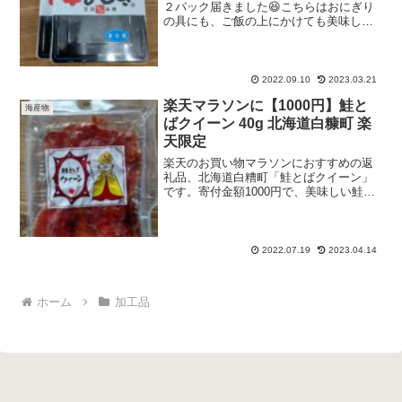
２パック届きました😆こちらはおにぎり
の具にも、ご飯の上にかけても美味しい
です。子供がこれを混ぜたおにぎりが大
好きです🍙嫌いな人はいない美味しさ‼️ひ
じきが、とてもしっかりしていて、カリ
カリ梅も加わった塩加...
2022.09.10
2023.03.21
楽天マラソンに【1000円】鮭と
海産物
ばクイーン 40g 北海道白糠町 楽
天限定
楽天のお買い物マラソンにおすすめの返
礼品、北海道白糟町「鮭とばクイーン」
です。寄付金額1000円で、美味しい鮭と
ばがいただけます💆白糟町のエンペラー
サーモンは値上げがありましたが、こち
らは値上げなし！ エンペラーサーモン
の過去の記事はこちら...
2022.07.19
2023.04.14
ホーム
加工品