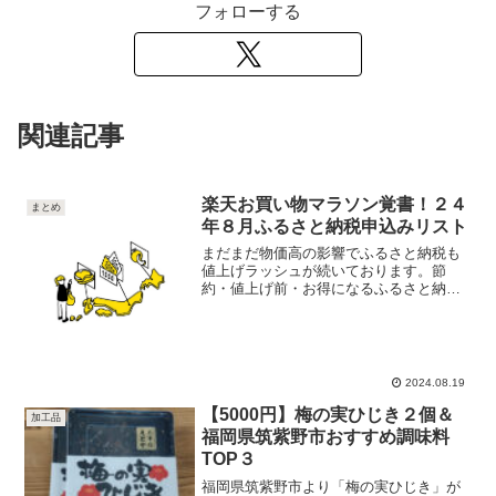
フォローする
関連記事
楽天お買い物マラソン覚書！２４
まとめ
年８月ふるさと納税申込みリスト
まだまだ物価高の影響でふるさと納税も
値上げラッシュが続いております。節
約・値上げ前・お得になるふるさと納税
を中心に紹介させていただきます👛精肉
数量限定【10000円～】佐賀牛霜降りスラ
イス 600g 肩ロース すき焼き・しゃぶし
ゃぶ用霜降り...
2024.08.19
【5000円】梅の実ひじき２個＆
加工品
福岡県筑紫野市おすすめ調味料
TOP３
福岡県筑紫野市より「梅の実ひじき」が