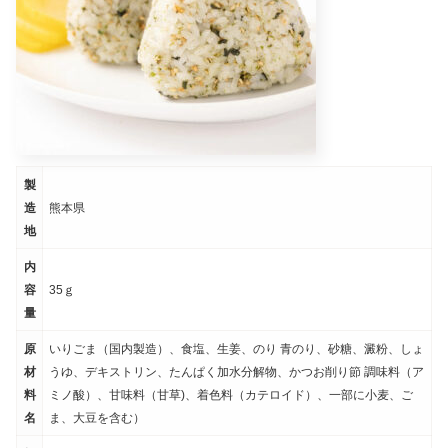
製
造
熊本県
地
内
容
35ｇ
量
原
いりごま（国内製造）、食塩、生姜、のり 青のり、砂糖、澱粉、しょ
材
うゆ、デキストリン、たんぱく加水分解物、かつお削り節 調味料（ア
料
ミノ酸）、甘味料（甘草)、着色料（カテロイド）、一部に小麦、ご
名
ま、大豆を含む）