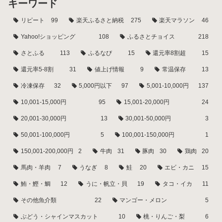
キーワード
リピート
99
楽天ふるさと納税
275
楽天マラソン
46
Yahoo!ショッピング
108
ふるさとチョイス
218
さとふる
113
ふるなび
15
還元率8割超
15
還元率5-8割
31
値上げ情報
9
常温保存
13
冷凍保存
32
5,000円以下
97
5,001-10,000円
137
10,001-15,000円
95
15,001-20,000円
24
20,001-30,000円
13
30,001-50,000円
3
50,001-100,000円
5
100,001-150,000円
1
150,001-200,000円
2
牛肉
31
豚肉
30
鶏肉
20
馬肉・羊肉
7
うなぎ
8
鮭
20
エビ・カニ
15
鮪・鰹・鯛
12
うに・帆立・貝
19
タコ・イカ
11
その他魚介類
22
マンゴー・メロン
5
ぶどう・シャインマスカット
10
桃・りんご・梨
6