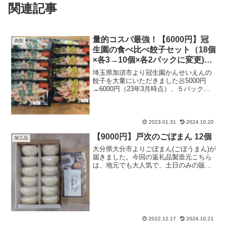
関連記事
量的コスパ最強！【6000円】冠
肉類
生園の食べ比べ餃子セット（18個
×各3→10個×各2パックに変更)訳
あり
埼玉県加須市より冠生園かんせいえんの
餃子を大量にいただきました🥟5000円
→6000円（23年3月時点）、５パック
180→３パック108個、となったものの、
この寄付金額でこの量は前代未聞🫣24年
10月時：寄付金額6000円は据え置きです
が、...
2023.01.31
2024.10.20
【9000円】戸次のごぼまん 12個
加工品
大分県大分市よりごぼまん(ごぼうまん)が
届きました。今回の返礼品製造元こちら
は、地元でも大人気で、土日のみの販売
ですぐ売りきれてしまうという大人気商
品だそうです。店舗では、揚げごぼまん
もあるようです。いつかお店に伺ってみ
たくなりました🥰素朴...
2022.12.17
2024.10.21