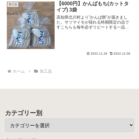
【6000円】かんばもち(カットタ
加工品
イプ) 3袋
高知県北川村より”かんば餅”が届きまし
た。サツマイモが採れる時期限定の品で
すこちらも毎年必ずリピートする一品で
す。隠れた名品です🙆かんば餅は、さつ
まいもを使ったお餅で、添加物一切不使
用！あまり伸びないのでお子様にもお年
寄りにも安心😘『かんば...
2022.11.26
2022.12.06
ホーム
加工品
カテゴリー別