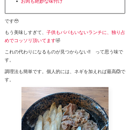
お肉も絶妙な味付け
です🥹
もう美味しすぎて、
子供もパパもいないランチに、独り占
めでコッソリ頂いてます
🤣
これの代わりになるものが見つからない‼️ って思う味で
す。
調理法も簡単です。個人的には、ネギを加えれば最高🙆で
す。