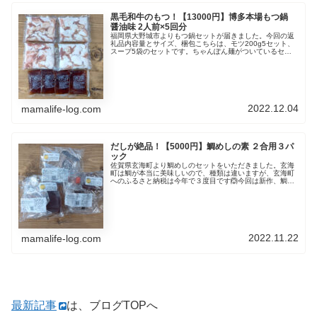
黒毛和牛のもつ！【13000円】博多本場もつ鍋
醤油味 2人前×5回分
福岡県大野城市よりもつ鍋セットが届きました。今回の返
礼品内容量とサイズ、梱包こちらは、モツ200g5セット、
スープ5袋のセットです。ちゃんぽん麺がついているセッ
トももちろんありますが、意外と麺が冷凍庫で嵩張るの
で、麺よりもモツが多い事を重要...
2022.12.04
mamalife-log.com
だしが絶品！【5000円】鯛めしの素 ２合用３パ
ック
佐賀県玄海町より鯛めしのセットをいただきました。玄海
町は鯛が本当に美味しいので、種類は違いますが、玄海町
へのふるさと納税は今年で３度目です🙆今回は新作、鯛め
し🐟️今回の返礼品お刺身の切れ端をつかったお得な鯛めし
の素です。SDGｓへの取り組み...
2022.11.22
mamalife-log.com
最新記事
は、ブログTOPへ