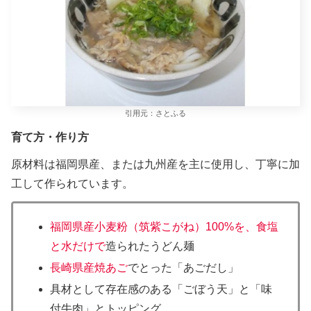
引用元：さとふる
育て方・作り方
原材料は福岡県産、または九州産を主に使用し、丁寧に加
工して作られています。
福岡県産小麦粉（筑紫こがね）100%を、食塩
と水だけで
造られたうどん麺
長崎県産焼あご
でとった「あごだし」
具材として存在感のある「ごぼう天」と「味
付牛肉」とトッピング