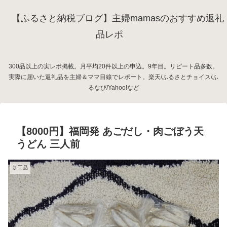
【ふるさと納税ブログ】主婦mamasのおすすめ返礼
品レポ
300品以上の実レポ掲載。月平均20件以上の申込。9年目。リピート品多数。
実際に届いた返礼品を主婦＆ママ目線でレポート。楽天/ふるさとチョイス/ふ
るなび/Yahoo!など
【8000円】福岡発 あごだし・肉ごぼう天
うどん 三人前
加工品