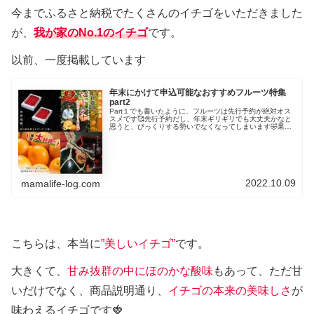
今までふるさと納税でたくさんのイチゴをいただきました
が、
我が家のNo.1のイチゴ
です。
以前、一度掲載しています
年末にかけて申込可能なおすすめフルーツ特集
part2
Part１でも書いたように、フルーツは先行予約が絶対オス
スメです🥰先行予約だし、年末ギリギリでも大丈夫かなと
思うと、びっくりする勢いでなくなってしまいます🤣果物
は当たり外れが特に多いので、我が家もそうですが、リピ
ート率が非常に高いのです🤓リ...
2022.10.09
mamalife-log.com
こちらは、本当に
”美しいイチゴ”
です。
大きくて、
甘み抜群の中にほのかな酸味
もあって、ただ甘
いだけでなく、商品説明通り、
イチゴの本来の美味しさ
が
味わえるイチゴです🍓