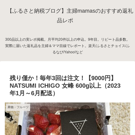
【ふるさと納税ブログ】主婦mamasのおすすめ返礼
品レポ
300品以上の実レポ掲載。月平均20件以上の申込。9年目。リピート品多数。
実際に届いた返礼品を主婦＆ママ目線でレポート。楽天/ふるさとチョイス/ふ
るなび/Yahoo!など
残り僅か！毎年3回は注文！【9000円】
NATSUMI ICHIGO 女峰 600g以上（2023
年1月～6月配送）
果物・フルーツ