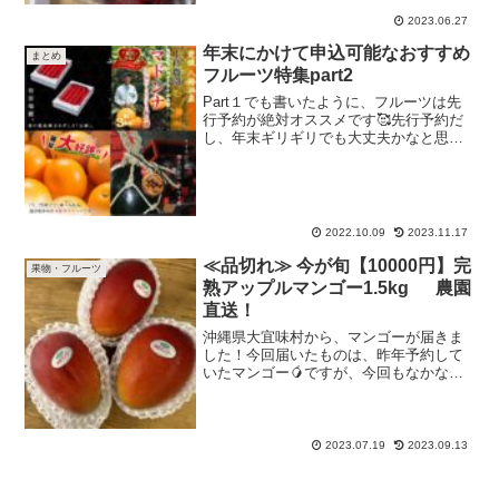
われています。「とちおとめ」や「紅ほ
っぺ」「章姫」などはよく...
2023.06.27
年末にかけて申込可能なおすすめ
まとめ
フルーツ特集part2
Part１でも書いたように、フルーツは先
行予約が絶対オススメです🥰先行予約だ
し、年末ギリギリでも大丈夫かなと思う
と、びっくりする勢いでなくなってしま
います🤣果物は当たり外れが特に多いの
で、我が家もそうですが、リピート率が
非常に高いのです🤓リ...
2022.10.09
2023.11.17
≪品切れ≫ 今が旬【10000円】完
果物・フルーツ
熟アップルマンゴー1.5kg 農園
直送！
沖縄県大宜味村から、マンゴーが届きま
した！今回届いたものは、昨年予約して
いたマンゴー🥭ですが、今回もなかなか
良かったです。今回の返礼品製造元ふる
さと納税のマンゴーは、沖縄県からたく
さんでており、毎年必ず申し込みます
が、あまり外れたことがあり...
2023.07.19
2023.09.13