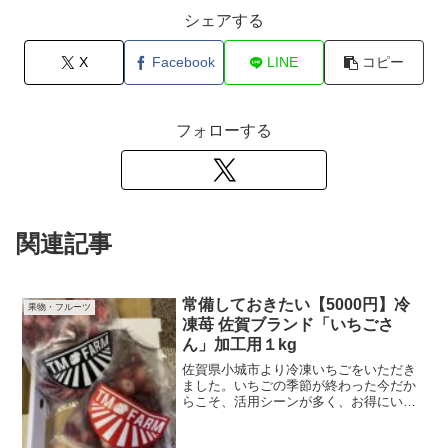
シェアする
X
Facebook
LINE
コピー
フォローする
関連記事
常備しておきたい【5000円】冷
果物・フルーツ
凍苺 佐賀ブランド「いちごさ
ん」加工用１kg
佐賀県小城市より冷凍いちごをいただき
ました。いちごの季節が終わった今だか
らこそ、活用シーンが多く、お得にいた
だける一品です👍今回の返礼品生産・製
造佐賀のブランド苺「いちごさん」が使