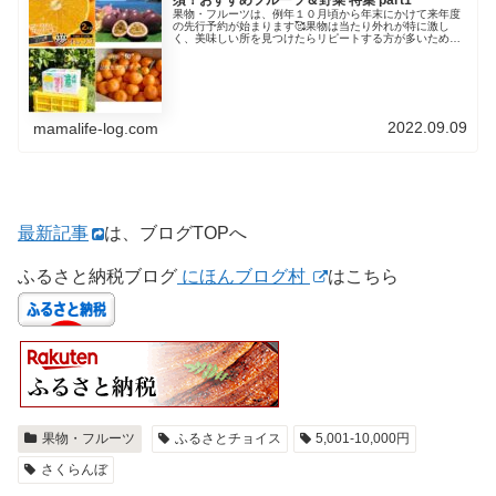
果物・フルーツは、例年１０月頃から年末にかけて来年度
の先行予約が始まります🥰果物は当たり外れが特に激し
く、美味しい所を見つけたらリピートする方が多いため
か、人気な美味しい自治体は、ほぼ先行予約で埋まってし
まい、旬を迎える時期にはほとんど申込...
2022.09.09
mamalife-log.com
最新記事
は、ブログTOPへ
ふるさと納税ブログ
にほんブログ村
はこちら
果物・フルーツ
ふるさとチョイス
5,001-10,000円
さくらんぼ