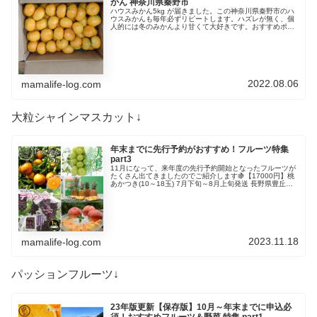
かん 神奈川県秦野市
ハウスみかん5kg が届きました。この神奈川県秦野市のハ
ウスみかんも毎年必ずリピートします。ハズレが無く、個
人的には冬のみかんより甘くて大好きです。おすすめポイ
ントこちらハウスみかんは、コクのある味わいと糖度13度
以上ある甘さが特徴。品質の...
2022.08.06
mamalife-log.com
大粒シャインマスカット↓
年末までに先行予約がおすすめ！フルーツ特集
part3
11月になって、来年度の先行予約開始となったフルーツが
たくさん出てきましたのでご紹介します🍇【17000円】桃
あかつき(10～18玉) 7月下旬～8月上旬発送 長野県豊丘村
桃は、このあかつきが美味しいです。毎年申込しています
が、ハズレがな...
2023.11.18
mamalife-log.com
パッションフルーツ↓
23年版更新【保存版】10月～年末までに申込必
須！おすすめフルーツ＆野菜 特集 part1