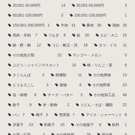
20,001-30,000円
13
30,001-50,000円
3
50,001-100,000円
5
100,001-150,000円
1
150,001-200,000円
2
牛肉
31
豚肉
30
鶏肉
20
馬肉・羊肉
7
うなぎ
8
鮭
20
エビ・カニ
15
鮪・鰹・鯛
12
うに・帆立・貝
19
タコ・イカ
11
その他魚介類
22
マンゴー・メロン
5
ぶどう・シャインマスカット
10
桃・りんご・梨
6
さくらんぼ
3
柑橘類
11
その他果物
13
とうもろこし
3
葉物
9
その他野菜
23
塩・味噌
6
チーズ・バター
3
その他加工品
46
餃子
9
米・穀物
2
うどん・そば・麺類
22
パン
7
梅干
3
惣菜類
7
アイス・シャーベット
8
洋菓子
23
和菓子
10
その他菓子
8
飲料
1
お茶・紅茶
2
その他雑貨
26
宿泊券
5