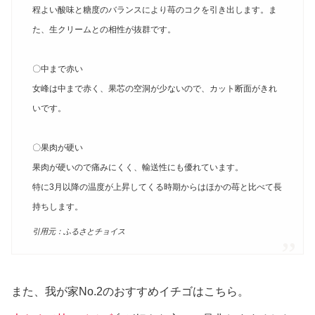
程よい酸味と糖度のバランスにより苺のコクを引き出します。ま
た、生クリームとの相性が抜群です。
〇中まで赤い
女峰は中まで赤く、果芯の空洞が少ないので、カット断面がきれ
いです。
〇果肉が硬い
果肉が硬いので痛みにくく、輸送性にも優れています。
特に3月以降の温度が上昇してくる時期からはほかの苺と比べて長
持ちします。
引用元：ふるさとチョイス
また、我が家No.2のおすすめイチゴはこちら。