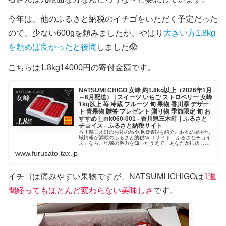
今年は、他のふるさと納税のイチゴをいただく予定だった
ので、少ない600gを頼みましたが、やはり
大きい方1.8kg
を頼めば良かったと後悔
しました😱
こちらは1.8kg14000円の寄付金額です。
NATSUMI CHIGO 女峰 約1.8kg以上（2026年1月
～6月配送） | スイーツ いちご ストロベリー 女峰
1kg以上 苺 冷蔵 フルーツ 旬 果物 香川県 デザー
ト 青果物 贈答 プレゼント 贈り物 季節限定 旬 お
すすめ |_mk060-001 - 香川県三木町｜ふるさと
チョイス - ふるさと納税サイト
香川県三木町のお礼の品や地域情報を紹介。お礼の品や地
域情報が満載のふるさと納税No.1サイト「ふるさとチョイ
ス」なら、地域の魅力を知ったうえで、あなたが応援した
い地域に簡単・便利にふるさと納税で寄付ができます。
www.furusato-tax.jp
イチゴは痛みやすい果物ですが、NATSUMI ICHIGOは
1週
間経ってもほとんど変わらない美味しさ
です。