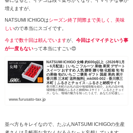
春になると、イチゴは段々柔らかくなり、イマイチな事が
増えますが、
NATSUMI ICHIGOは
シーズン終了間際まで美しく、美味
しい
ので本当にスゴイです。
今まで数十回は頼んでいます
が、
今回はイマイチという事
が一度もない
って本当にすごい😍
NATSUMI ICHIGO 女峰 約600g以上（2026年1月
～6月配送）| いちご フルーツ 果物 果実 デザート
スイーツ おすすめ 人気 贈答 贈り物 化粧箱 旬 旬
の果物 旬のいちご ご褒美 ギフト 国産 果肉 果汁
香川県 三木町 送料無料|_mk060-002 - 香川県三
木町｜ふるさとチョイス - ふるさと納税サイト
香川県三木町のお礼の品や地域情報を紹介。お礼の品や地
域情報が満載のふるさと納税No.1サイト「ふるさとチョイ
ス」なら、地域の魅力を知ったうえで、あなたが応援した
い地域に簡単・便利にふるさと納税で寄付ができます。
www.furusato-tax.jp
並べ方もキレイなので、たぶんNATSUMI ICHIGOの生産
者さんは几帳面な方なんだろうな～と妄想しています。