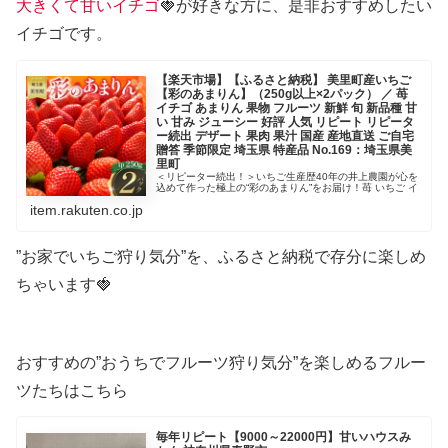
大きくて甘いイチゴ
🍓が好きな方に、是非おすすめしたい
イチゴです。
【楽天市場】【ふるさと納税】 美里町産いちご
【彩のあまりん】（250g以上×2パック） ／ 苺
イチゴ あまりん 果物 フルーツ 新鮮 旬 新品種 甘
い 甘み ジューシー 好評 人気 リピート リピータ
ー続出 デザート 果肉 果汁 国産 産地直送 ご自宅
贈答 季節限定 埼玉県 特産品 No.169：埼玉県美
里町
＜リピーター続出！＞いちご生産歴40年の井上農園が心を
込めて作った極上の“彩のあまりん”をお届け！苺 いちご イ
チゴ あまりん 果物 フルーツ 新鮮 旬 新品種 甘い 好評 人
item.rakuten.co.jp
気 産地直送。【ふるさと納税】 美里町産いちご【彩のあ
まりん】（...
”お家でいちご狩り気分”を、ふるさと納税で存分に楽しめ
ちゃいます🍓
おすすめの”おうちでフルーツ狩り気分”を楽しめるフルー
ツたちはこちら
毎年リピート【9000～22000円】甘いハウスみ